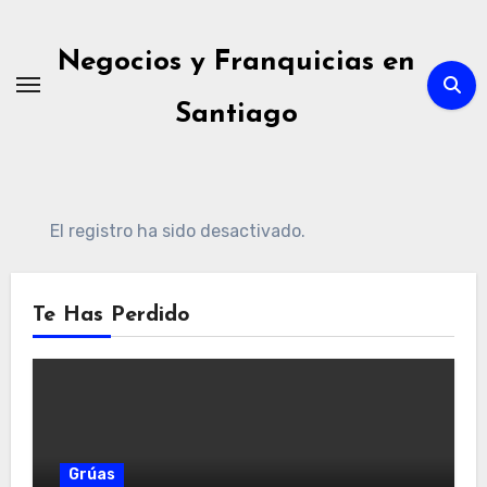
Ir
al
Negocios y Franquicias en
contenido
Santiago
El registro ha sido desactivado.
Te Has Perdido
Grúas